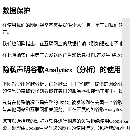
数据保护
在使用我们的网站通常不需要提供个人信息。至于对我们双方
方。
我们也明确指出，在互联网上的数据传输（例如通过电子邮件
在此明确禁止由第三方发送的广告和信息材料
,
若发生
,
将以法律
隐私声明谷歌
Analytics
（分析）的使用
本网站使用谷歌分析，由谷歌公司（“谷歌”）提供的网络分析
的信息通常被转移到谷歌在美国的服务器和存储在那里。如果
只有在特殊情况下是完整的
IP
地址被发送到在美国一个谷歌服
与其他网站和互联网相关服务。正在开展的如谷歌
Analytics
（
您可以选择您的浏览器软件进行相应的设置拒绝使用
Cookie;
然
歌，处理由
Cookie
生成与您的网站的使用情况（包括您的
IP
地