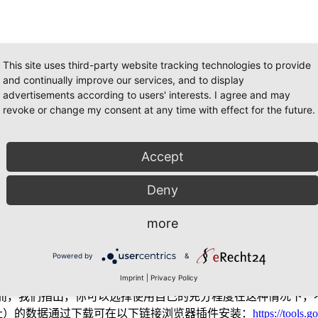
的个人资料（如姓名，地址或电子邮件地址）被收集，这是尽可
This site uses third-party website tracking technologies to provide
and continually improve our services, and to display
advertisements according to users' interests. I agree and may
进行交流时）可能会存在有安全漏洞。一个对未经授权的第三方
revoke or change my consent at any time with effect for the future.
手段解决问题
.
Accept
Deny
服务。谷歌
Analytics
使用。“
Cookies
”，存储在您的计算机上，使
more
激活
IP
匿名化本网站从谷歌您的
IP
地址将在欧盟或其他各方的成
务器和缩短那里。我谨代表本网站的运营商谷歌将利用这些信息
Powered by
&
分析）的一部分，您的浏览器发送的
IP
地址不能与谷歌的其他数
Imprint
|
Privacy Policy
而，我们指出，你可以选择使用自己的充分程度在这种情况下，
址）的数据通过下载可在以下链接浏览器插件安装：
https://tools.