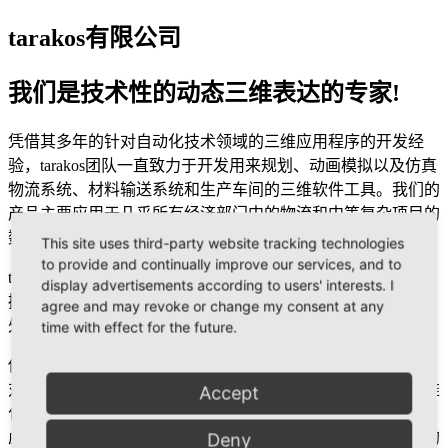
tarakos有限公司
我们是技术性的动态三维表达的专家!
凭借其多年的针对自动化技术领域的三维应用程序的开发经
验，tarakos团队一直致力于开发用来规划、动画模拟以及仿真
物流系统、材料输送系统和生产车间的三维软件工具。我们的
产品主要应用于几乎所有经济部门中的物流和中等复杂项目的
数字化工厂中。
This site uses third-party website tracking technologies
to provide and continually improve our services, and to
tarakos软件工具的特点是丰富的行业专用模型库和简单直观的
display advertisements according to users' interests. I
操作。这些使得taraVRbuilder在该市场领域内相对于其他软件
agree and may revoke or change my consent at any
处于领军地位。
time with effect for the future.
借助产品taraVRcontrol，Tarakos有限公司成为了第一个提供针
对三维过程可视化的，价格便宜，和自动化制造商无关，标准
Accept
化的3D-Add-on模块的公司。如今，在汽车行业的大型项目，
虚拟试运行或者特殊机械制造中，该技术已成为了不可或缺的
Deny