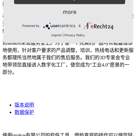
技术。
more
在和西门子公司紧密的合作中，我们为WinCC过程可视化系统
开发了扩展插件“3D- Visualizer”。我们也为其他的产品提供三
Powered by
&
维功能的集成。
Imprint
|
Privacy Policy
对tarakos来说服务至上。为了使一个完美的产品可以被最理想
地使用，针对客户要求的产品调整，培训，热线电话和更新服
务都理所当然地属于我们的售后服务。我们的3D专家会专业
地带领您直接进入数字化工厂，使您成为“工业4.0”愿景的一
部分。
版本说明
数据保护
针对物流和工厂设计的三维可视化&仿真软件
使用tarakos有限公司的软件工具，借助直观的操作可以使您轻