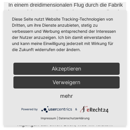
In einem dreidimensionalen Flug durch die Fabrik
lassen sich unsere Lösungskonzepte vor allem in
Diese Seite nutzt Website Tracking-Technologien von
größeren Meetings sehr effizient präsentieren.
Dritten, um ihre Dienste anzubieten, stetig zu
verbessern und Werbung entsprechend der Interessen
der Nutzer anzuzeigen. Ich bin damit einverstanden
Dr. Thomas Rücker
und kann meine Einwilligung jederzeit mit Wirkung für
IPOL GmbH , Geschäftsführer
die Zukunft widerrufen oder ändern.
Wir haben es nie bereut, dass wir uns für tarakos
entschieden haben.
Akzeptieren
Verweigern
Jürgen Wagenknecht
Jungheinrich AG , Projektleiter Logistiksysteme
mehr
Einmal erstellte Animationen lassen sich auch
Powered by
&
anderweitig verwenden. Als Referenzprojekte zeigen
sie Interessierten zum Beispiel auf Messen und
Impressum
|
Datenschutzerklärung
Tagungen auf einen Blick, was wir leisten.