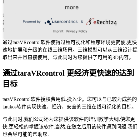
more
taraVRcontrol编辑器的界面给自动化工程师提供了与三维模型
Powered by
&
真实的，直观的操作及无需特殊三维技术,直接在具体的自动
化过程中连接。
Imprint
|
Privacy Policy
通过taraVRcontrol软件使得过程可视化和程序环境更简便,更快
速地扩展和升级的在线三维场景。三维模型可以从三维设计提
取出来并且直接使用。与此同时为您提供了可用的3D内容。
通过taraVRcontrol 更经济更快速的达到
目标
taraVRcontrol软件授权费用低,投入少。您可以与已较为成熟的
tarakos软件实现快速，经济，安全的三维在线可视化的目标。
与此同时,我们公司还为您提供该软件的培训教学大纲,使您更
快,更轻松的掌握该软件.当然,在您之后用该软件遇到问题,我们
也会尽可能的帮助您.