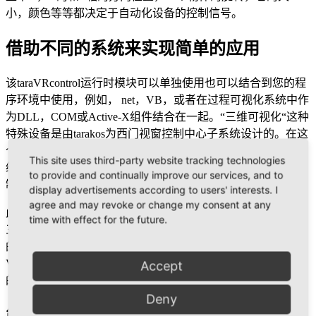
小，颜色等等都决定于自动化设备的控制信号。
借助不同的系统来实现简单的应用
该taraVRcontrol运行时模块可以单独使用也可以结合到您的程
序环境中使用，例如， net，VB，或者在过程可视化系统中作
为DLL，COM或Active-X组件结合在一起。“三维可视化“这种
特殊设备是由tarakos为西门视窗控制中心子系统设计的。在这
个设备中，taraVRcontrol功能作为一个附加的视窗控制中心系
This site uses third-party website tracking technologies
统嵌入其中。 3D物体可以通过视窗控制中心中的变量进行控
to provide and continually improve our services, and to
制。
display advertisements according to users' interests. I
agree and may revoke or change my consent at any
此3D模型可以采用从taraVRbuilder的taraVRoptimizer或从您的
time with effect for the future.
三维 CAD系统（Autodesk，Catia，SolidWorks，PTC等）提取
的场景。在taraVRcontrol内部采用符合ISO标准的3D动画格式
VRML/ X3D，使其可以直接或通过市售的转换工具将您原始
Accept
的CAD格式转换成VRML/ X3D格式。
Deny
简易明了的过程可视化对自动化工程师