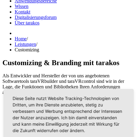
Anwendungsbereiche
Wissen
Kontakt
Digitalisierungsforum
Über tarakos
Home
/
Leistungen
/
Customizing
Customizing & Branding mit tarakos
Als Entwickler und Hersteller der von uns angebotenen
Softwaretools taraVRbuilder und taraVRcontrol sind wir in der
Lage, die Funktionen und Bibliotheken Ihren Anforderungen
anzupassen.
Diese Seite nutzt Website Tracking-Technologien von
Dritten, um ihre Dienste anzubieten, stetig zu
verbessern und Werbung entsprechend der Interessen
der Nutzer anzuzeigen. Ich bin damit einverstanden
Sie brauchen eine spezielle Bibliothek für Ihre
und kann meine Einwilligung jederzeit mit Wirkung für
Anlagen/Maschinen?
Sie wünschen sich spezielle Animations- und/oder
die Zukunft widerrufen oder ändern.
Simulationsfunktionen?