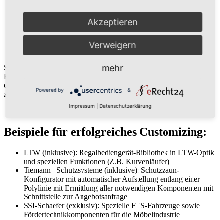
Das Outfit von Komponenten soll ihrem Corporate Design
entsprechen?
Akzeptieren
Sie möchten für Ihre Kalkulation und Weiterverarbeitung
spezielle Schnittstellen?
Sie möchten unser Programm in Ihre Softwareumgebung
Verweigern
integrieren?
mehr
Solche und andere Anforderungen wurden bereits von uns für
Kunden realisiert. Das Customizing kann für Sie exklusiv erfolgen
oder aber auch zur Unterstützung Ihres Marketings allgemein
Powered by
&
zugänglich sein.
Impressum
|
Datenschutzerklärung
Beispiele für erfolgreiches Customizing:
LTW (inklusive): Regalbediengerät-Bibliothek in LTW-Optik
und speziellen Funktionen (Z.B. Kurvenläufer)
Tiemann –Schutzsysteme (inklusive): Schutzzaun-
Konfigurator mit automatischer Aufstellung entlang einer
Polylinie mit Ermittlung aller notwendigen Komponenten mit
Schnittstelle zur Angebotsanfrage
SSI-Schaefer (exklusiv): Spezielle FTS-Fahrzeuge sowie
Fördertechnikkomponenten für die Möbelindustrie