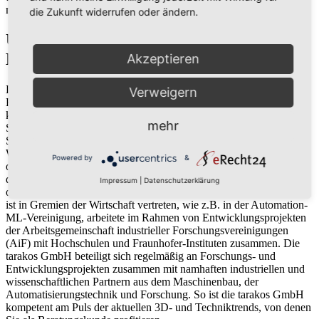
modifizieren oder variieren können.
die Zukunft widerrufen oder ändern.
UMFANGREICHES
BERATUNGSANGEBOT
Akzeptieren
Die tarakos GmbH bietet umfassende Beratungen und begleitet die
Verweigern
Einführung der tarakos-Software in Ihrem Hause als Hersteller
kompetent. Bei Fragen zu Betriebssystemen, Hardwareausstattung,
mehr
Schulungen Ihrer Mitarbeiter oder bei der Auswahl von
Softwarewerkzeugen anderer Hersteller unterstützen wir Sie gern.
Wir erarbeiten mit Ihnen den Workflow, um z.B. Ihre nativen 2D-
Powered by
&
oder 3D-CAD-Daten im taraVRbuilder weiterzuverwenden. Neben
der Technik spielen dabei auch die wirtschaftlichen und
Impressum
|
Datenschutzerklärung
organisatorischen Aspekte eine wichtige Rolle. Die tarakos GmbH
ist in Gremien der Wirtschaft vertreten, wie z.B. in der Automation-
ML-Vereinigung, arbeitete im Rahmen von Entwicklungsprojekten
der Arbeitsgemeinschaft industrieller Forschungsvereinigungen
(AiF) mit Hochschulen und Fraunhofer-Instituten zusammen. Die
tarakos GmbH beteiligt sich regelmäßig an Forschungs- und
Entwicklungsprojekten zusammen mit namhaften industriellen und
wissenschaftlichen Partnern aus dem Maschinenbau, der
Automatisierungstechnik und Forschung. So ist die tarakos GmbH
kompetent am Puls der aktuellen 3D- und Techniktrends, von denen