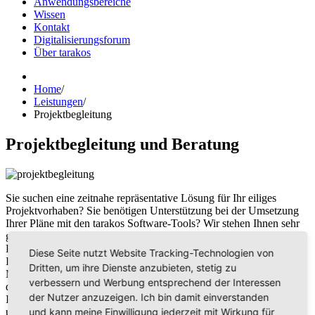
Anwendungsbereiche
Wissen
Kontakt
Digitalisierungsforum
Über tarakos
Home
/
Leistungen
/
Projektbegleitung
Projektbegleitung und Beratung
Sie suchen eine zeitnahe repräsentative Lösung für Ihr eiliges
Projektvorhaben? Sie benötigen Unterstützung bei der Umsetzung
Ihrer Pläne mit den tarakos Software-Tools? Wir stehen Ihnen sehr
gern als Dienstleister zur Seite. Als Fachleute auf dem Gebiet der
Produktionsplanung, Logistik oder Automatisierungstechnik stehen
Diese Seite nutzt Website Tracking-Technologien von
Ihnen Informatiker, Automatisierungstechniker und
Dritten, um ihre Dienste anzubieten, stetig zu
Maschinenbauingenieure zur Seite, die Ihnen auch kurzfristig gern
verbessern und Werbung entsprechend der Interessen
dabei helfen, Ihre Daten zu konvertieren und nutzbar zu machen.
der Nutzer anzuzeigen. Ich bin damit einverstanden
Ihre Ideen werden schnell in eindrucksvolle, virtuelle Szenen
und kann meine Einwilligung jederzeit mit Wirkung für
umgesetzt, die Sie später in unseren Software-Tools weiter