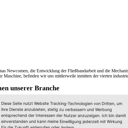
s Newcomen, die Entwicklung der Fließbandarbeit und die Mechanisi
 Maschine, befinden wir uns mittlerweile inmitten der vierten industri
emen unserer Branche
in unserer Infografik den Entwicklungen, die den Weg hierher geebnet
Diese Seite nutzt Website Tracking-Technologien von Dritten, um
ihre Dienste anzubieten, stetig zu verbessern und Werbung
entsprechend der Interessen der Nutzer anzuzeigen. Ich bin damit
einverstanden und kann meine Einwilligung jederzeit mit Wirkung
für die Zukunft widerrufen oder ändern.