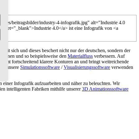
es/beitragsbilder/industry-4-infografik.jpg" alt="Industrie 4.0
arget="_blank">Industrie 4.0</a> ist eine Infografik von <a
 mit sich und dieses beschert nicht nur der deutschen, sondern der
 können und so beispielsweise den
Materialfluss
verbessern. Auf
immt fortschreitend klarere Konturen an und bringt weitreichende
die unsere
Simulationssoftware
/
Visualisierungssoftware
verwenden
n einer Infografik aufzuarbeiten und näher zu beleuchten. Wir
n intelligenten Fabriken mithilfe unserer
3D Animationssoftware