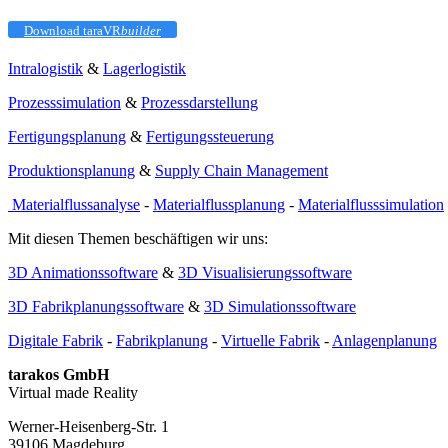
Download taraVR
builder
Intralogistik
&
Lagerlogistik
Prozesssimulation
&
Prozessdarstellung
Fertigungsplanung
&
Fertigungssteuerung
Produktionsplanung
&
Supply Chain Management
Materialflussanalyse
-
Materialflussplanung
-
Materialflusssimulation
Mit diesen Themen beschäftigen wir uns:
3D Animationssoftware
&
3D Visualisierungssoftware
3D Fabrikplanungssoftware
&
3D Simulationssoftware
Digitale Fabrik
-
Fabrikplanung
-
Virtuelle Fabrik
-
Anlagenplanung
tarakos GmbH
Virtual made Reality
Werner-Heisenberg-Str. 1
39106 Magdeburg