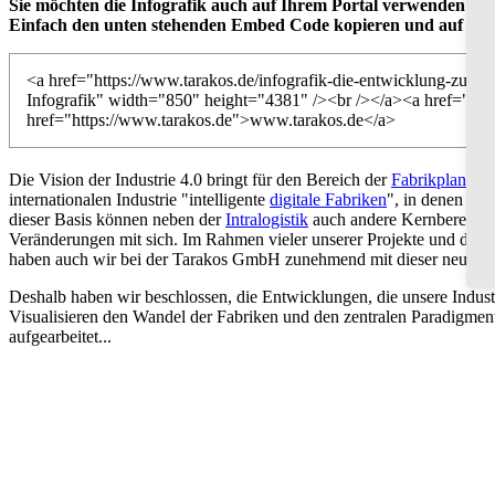
Sie möchten die Infografik auch auf Ihrem Portal verwenden?
Einfach den unten stehenden Embed Code kopieren und auf der e
<a href="https://www.tarakos.de/infografik-die-entwicklung-zur-ind
Infografik" width="850" height="4381" /><br /></a><a href="https:
href="https://www.tarakos.de">www.tarakos.de</a>
Die Vision der Industrie 4.0 bringt für den Bereich der
Fabrikplanung
internationalen Industrie "intelligente
digitale Fabriken
", in denen di
dieser Basis können neben der
Intralogistik
auch andere Kernbereiche e
Veränderungen mit sich. Im Rahmen vieler unserer Projekte und deut
haben auch wir bei der Tarakos GmbH zunehmend mit dieser neuen Tr
Deshalb haben wir beschlossen, die Entwicklungen, die unsere Industri
Visualisieren den Wandel der Fabriken und den zentralen Paradigmen
aufgearbeitet...