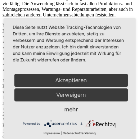
vielfältig. Die Anwendung lässt sich in fast allen Produktions- und
Montageprozessen, Wartungs- und Reparaturarbeiten, aber auch in
zahlreichen anderen Unternehmensabteilungen feststellen.
Mögliche Einsatzorte für eine Optimierung auf Basis der
Diese Seite nutzt Website Tracking-Technologien von
Materialflussplanung sind:
Dritten, um ihre Dienste anzubieten, stetig zu
• Distributionszentren
verbessern und Werbung entsprechend der Interessen
• Vertrieb und Logistik
der Nutzer anzuzeigen. Ich bin damit einverstanden
• Förderanlagen
und kann meine Einwilligung jederzeit mit Wirkung für
• Knotenpunkte
• Werkstätten
die Zukunft widerrufen oder ändern.
• Flughäfen
• Lager
Akzeptieren
Neben der Optimierung von bereits bestehenden Systemen,
kann die Materialflussplanung auch darüber hinaus eingesetzt
werden:
Verweigern
1. Bei der Neuplanung von Lager- und Umschlagsystemen wird
neben der Konzentration auf Effizienz, zudem Rücksicht auf
räumliche Verhältnisse vor Ort genommen.
mehr
2. Erweiterungen des Standorts ermöglichen es die Logistik- und
Vertriebsbereiche auf andere Mengengerüste oder eine neue
Powered by
&
Produktion einzustellen.
3. Eine Effizienzsteigerung im gesamtbetrieblichen Bereich kann
Impressum
|
Datenschutzerklärung
durch Verbesserungen im Materialfluss erfolgen und so, u.a.