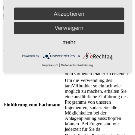
UNSERE LEISTUNGEN FÜR DIE 3D-
Akzeptieren
SIMULATION
Verweigern
Mit dem taraVRbuilder von
tarakos können Sie Ihre geplante
Anlage für Fertigung, Lagerung
mehr
oder Logistik visuell darstellen
Virtual Reality Software
lassen. Die Funktionsweise ist
Powered by
&
benutzerfreundlich und
unkompliziert, somit benötigt man
Impressum
|
Datenschutzerklärung
keine Spezialisten, um Modelle mit
dem virtuellen Planer zu erstellen.
Um die Verwendung des
taraVRbuilder so einfach wie
möglich zu machen, erhalten Sie
eine ausführliche Einführung des
Programms von unseren
Einführung vom Fachmann
Ingenieuren, sodass Sie alle
Möglichkeiten bei der
Anlagenplanung ausschöpfen
können. Bei Fragen sind wir
jederzeit für Sie da.