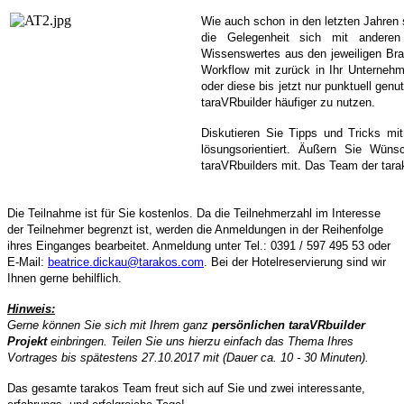
Wie auch schon in den letzten Jahren 
die Gelegenheit sich mit anderen
Wissenswertes aus den jeweiligen Br
Workflow mit zurück in Ihr Unterneh
oder diese bis jetzt nur punktuell gen
taraVRbuilder häufiger zu nutzen.
Diskutieren Sie Tipps und Tricks mi
lösungsorientiert. Äußern Sie Wün
taraVRbuilders mit. Das Team der tara
Die Teilnahme ist für Sie kostenlos. Da die Teilnehmerzahl im Interesse
der Teilnehmer begrenzt ist, werden die Anmeldungen in der Reihenfolge
ihres Einganges bearbeitet. Anmeldung unter Tel.: 0391 / 597 495 53 oder
E-Mail:
beatrice.dickau@tarakos.com
. Bei der Hotelreservierung sind wir
Ihnen gerne behilflich.
Hinweis:
Gerne können Sie sich mit Ihrem ganz
persönlichen taraVRbuilder
Projekt
einbringen. Teilen Sie uns hierzu einfach das Thema Ihres
Vortrages bis spätestens 27.10.2017 mit (Dauer ca. 10 - 30 Minuten).
Das gesamte tarakos Team freut sich auf Sie und zwei interessante,