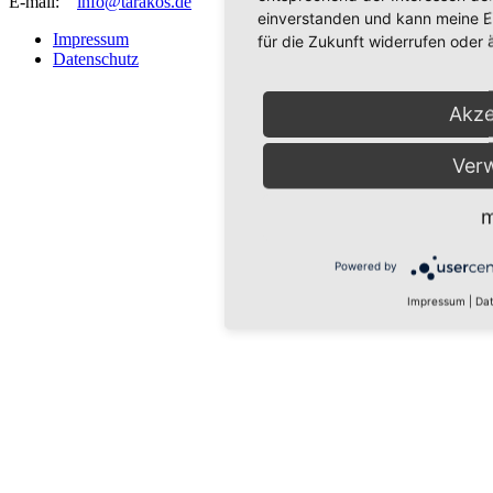
E-mail:
info@tarakos.de
einverstanden und kann meine Ei
Impressum
für die Zukunft widerrufen oder 
Datenschutz
Akze
Ver
m
Powered by
Impressum
|
Dat