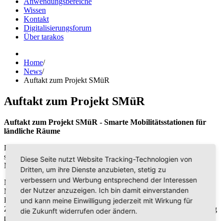
Anwendungsbereiche
Wissen
Kontakt
Digitalisierungsforum
Über tarakos
Home
/
News
/
Auftakt zum Projekt SMüR
Auftakt zum Projekt SMüR
Auftakt zum Projekt SMüR - Smarte Mobilitätsstationen für
ländliche Räume
Das Projektziel ist die Erarbeitung eines modularen Konzepts für
smarte Mobilitätsstationen. An einem Standort im Landkreis
Diese Seite nutzt Website Tracking-Technologien von
Mansfeld-Südharz soll ein Prototyp errichtet und getestet werden.
Dritten, um ihre Dienste anzubieten, stetig zu
verbessern und Werbung entsprechend der Interessen
Neben dem Prototypenbau werden auch Planungstools für smarte
der Nutzer anzuzeigen. Ich bin damit einverstanden
Mobilitätsstationen entwickelt. Mit Hilfe dieser Tools werden sich
Bedarfe ermitteln lassen, sowie einzelne Module und deren
und kann meine Einwilligung jederzeit mit Wirkung für
Zusammenstellung zu einer Mobilitätsstation in einer 3D-Anwendug
die Zukunft widerrufen oder ändern.
planen und konfigurieren lassen.