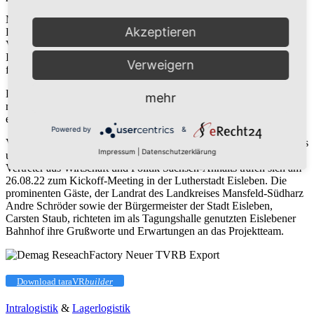
Mittels Echtzeitdaten werden den Nutzern z. B. Daten über
Akzeptieren
Ladezustand/Auslastung/freie Kapazitäten der Station online zur
Verfügung gestellt. Die smarten Mobilitätsstation werden mit einem
Infotainmentsystem ausgestattet, über das man touristische oder
Verweigern
fahrplanrelevante Informationen beziehen kann.
Durch die Modularität der Stationen können in Abhängigkeit der
mehr
regionalen Anforderungen verschiedene Elemente kombiniert und
erweitert werden.
Powered by
&
Vertreter aller Partner des durch das Bundesministerium für Digitales
Impressum
|
Datenschutzerklärung
und Verkehr im Rahmen des mFUND geförderten Projekts, sowie
Vertreter aus Wirtschaft und Politik Sachsen-Anhalts trafen sich am
26.08.22 zum Kickoff-Meeting in der Lutherstadt Eisleben. Die
prominenten Gäste, der Landrat des Landkreises Mansfeld-Südharz
Andre Schröder sowie der Bürgermeister der Stadt Eisleben,
Carsten Staub, richteten im als Tagungshalle genutzten Eislebener
Bahnhof ihre Grußworte und Erwartungen an das Projektteam.
Download taraVR
builder
Intralogistik
&
Lagerlogistik