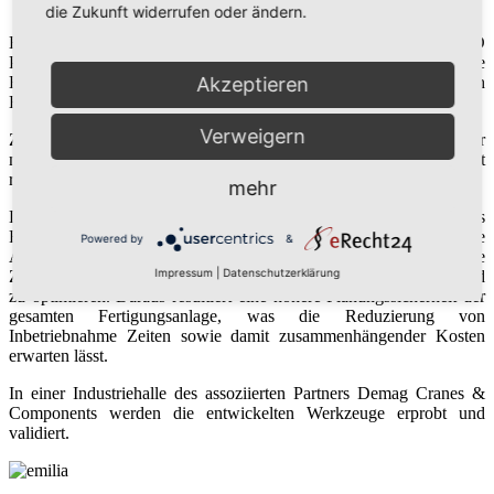
die Zukunft widerrufen oder ändern.
Es werden Konzepte und prototypische Lösungen für ein 3D
Planungswerkzeug entwickelt, welches dem Anwender die
Berücksichtigung von Funkfeldplanungen bei der Erstellung von
Akzeptieren
Hallenlayouts ermöglicht.
Verweigern
Zusätzlich wird ein Kanalemulator (Hardware) entwickelt, welcher
modellierte Störeinflüsse auf ein echtes Signal übertragen und somit
reale Umgebungen nachbilden kann.
mehr
Die Projektergebnisse sollen helfen, bereits vor der Installation eines
Funkkommunikationssystems im industriellen Umfeld die
Powered by
&
Ausbreitungsbedingungen abzuschätzen und somit die
Impressum
|
Datenschutzerklärung
Zuverlässigkeit des geplanten Produktionssystems zu bewerten und
zu optimieren. Daraus resultiert eine höhere Planungssicherheit der
gesamten Fertigungsanlage, was die Reduzierung von
Inbetriebnahme Zeiten sowie damit zusammenhängender Kosten
erwarten lässt.
In einer Industriehalle des assoziierten Partners Demag Cranes &
Components werden die entwickelten Werkzeuge erprobt und
validiert.