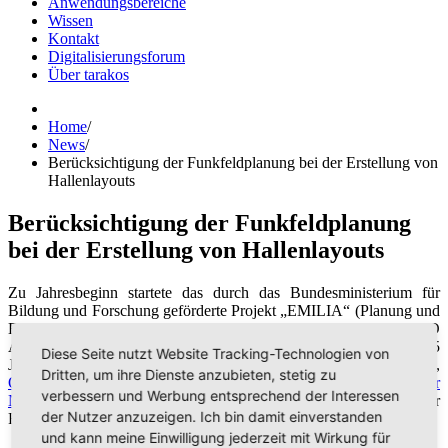
Anwendungsbereiche
Wissen
Kontakt
Digitalisierungsforum
Über tarakos
Home
/
News
/
Berücksichtigung der Funkfeldplanung bei der Erstellung von
Hallenlayouts
Berücksichtigung der Funkfeldplanung
bei der Erstellung von Hallenlayouts
Zu Jahresbeginn startete das durch das Bundesministerium für
Bildung und Forschung geförderte Projekt „EMILIA“ (Planung und
Emulation Industrieller Funkanwendungen basierend auf 3D
Ausbreitungsmodellen und CAD Modellen). In den kommenden 2,5
Diese Seite nutzt Website Tracking-Technologien von
Jahren befassen sich die Projektpartner
ifak e.V.
, tarakos GmbH,
Dritten, um ihre Dienste anzubieten, stetig zu
Qosmotec Software Solution GmbH
und
Becker
verbessern und Werbung entsprechend der Interessen
Nachrichtentechnik GmbH
mit Planung und Emulation industrieller
der Nutzer anzuzeigen. Ich bin damit einverstanden
Funkanwendungen.
und kann meine Einwilligung jederzeit mit Wirkung für