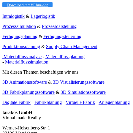
Download taraVR
builder
Intralogistik
&
Lagerlogistik
Prozesssimulation
&
Prozessdarstellung
Fertigungsplanung
&
Fertigungssteuerung
Produktionsplanung
&
Supply Chain Management
Materialflussanalyse
-
Materialflussplanung
-
Materialflusssimulation
Mit diesen Themen beschäftigen wir uns:
3D Animationssoftware
&
3D Visualisierungssoftware
3D Fabrikplanungssoftware
&
3D Simulationssoftware
Digitale Fabrik
-
Fabrikplanung
-
Virtuelle Fabrik
-
Anlagenplanung
tarakos GmbH
Virtual made Reality
Werner-Heisenberg-Str. 1