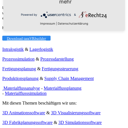
mehr
Und alle, die wir in den Rushhour-Zeiten nicht "bedienen" konnten, bitten
wir um Nachsicht. Sprechen Sie uns bitte noch einmal direkt an. Hier geht
Powered by
&
es zum Kontaktformular.
Impressum
|
Datenschutzerklärung
Hier noch ein paar Bilder von unserem diesjährigen LogiMAT-Stand
Download taraVR
builder
Intralogistik
&
Lagerlogistik
Prozesssimulation
&
Prozessdarstellung
Fertigungsplanung
&
Fertigungssteuerung
Produktionsplanung
&
Supply Chain Management
Materialflussanalyse
-
Materialflussplanung
-
Materialflusssimulation
Mit diesen Themen beschäftigen wir uns:
3D Animationssoftware
&
3D Visualisierungssoftware
3D Fabrikplanungssoftware
&
3D Simulationssoftware