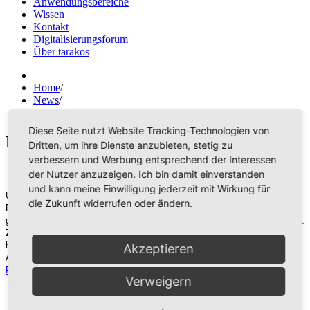
Anwendungsbereiche
Wissen
Kontakt
Digitalisierungsforum
Über tarakos
Home
/
News
/
Erfolgreiche LogiMAT 2014
Diese Seite nutzt Website Tracking-Technologien von
Erfolgreiche LogiMAT 2014
Dritten, um ihre Dienste anzubieten, stetig zu
verbessern und Werbung entsprechend der Interessen
der Nutzer anzuzeigen. Ich bin damit einverstanden
und kann meine Einwilligung jederzeit mit Wirkung für
Unser LogiMAT-tarakos-Team war mit insgesamt 131 Gesprächen und
die Zukunft widerrufen oder ändern.
Präsentationen an den drei Messetagen am Stand in der Halle 1 mehr als
gut ausgelastet. Dazu kamen noch die Abend-Networking-Veranstaltungen.
Zum ersten Mal haben wir einen großen Touch-Screen gezeigt ...und nun
hat der eine oder andere von uns einen "Touchscreenarm". Also: "Tennis-
Akzeptieren
Arm" ist out! Dafür ist virtuelle 3D-Planung,
Visualisierung
für Logistik-,
Produktions
- und
Fabrikplanung
„in“!
Verweigern
Wir danken allen Besuchern für das große Interesse