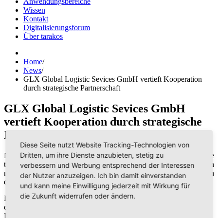
Anwendungsbereiche
Wissen
Kontakt
Digitalisierungsforum
Über tarakos
Home
/
News
/
GLX Global Logistic Sevices GmbH vertieft Kooperation
durch strategische Partnerschaft
GLX Global Logistic Sevices GmbH
vertieft Kooperation durch strategische
Partnerschaft
Diese Seite nutzt Website Tracking-Technologien von
Dritten, um ihre Dienste anzubieten, stetig zu
Nach über fünf Jahren erfolgreicher Geschäftsbeziehung gehen die
tarakos GmbH und die
GLX Global Logistic Services GmbH
den
verbessern und Werbung entsprechend der Interessen
nächsten Schritt. In Zukunft werden beide Firmen ihre Kooperation
der Nutzer anzuzeigen. Ich bin damit einverstanden
durch eine strategische Partnerschaft vertiefen.
und kann meine Einwilligung jederzeit mit Wirkung für
die Zukunft widerrufen oder ändern.
Die GLX Global Logistic Services GmbH erstellt regelmäßig mit
der eigens von tarakos entwickelten Software „taraVRbuilder“ 3D
Layoutlösungen, Simulationsmodelle und animierte 3D