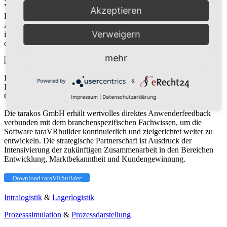
Visualisierungen zur Verbesserung der Kommunikation in Akquise,
Akzeptieren
Beratung und Anlagenoptimierung. Die detaillierte
Anlagendarstellung mit all ihren Intralogistikprozessen verhilft
Verweigern
insbesondere projektfremden Personen und Entscheidern schnell
eine Vorstellung von der geplanten Logistikanlage zu bekommen.
mehr
Das verlinkte Video zeigt ein Lagerkonzept, welches GLX für die
Powered by
&
Firma
Knorr-Bremse
, ebenfalls ein langjähriger Kunde der tarakos
GmbH, umgesetzt hat.
Impressum
|
Datenschutzerklärung
Die tarakos GmbH erhält wertvolles direktes Anwenderfeedback
verbunden mit dem branchenspezifischen Fachwissen, um die
Software taraVRbuilder kontinuierlich und zielgerichtet weiter zu
entwickeln. Die strategische Partnerschaft ist Ausdruck der
Intensivierung der zukünftigen Zusammenarbeit in den Bereichen
Entwicklung, Marktbekanntheit und Kundengewinnung.
Download taraVR
builder
Intralogistik
&
Lagerlogistik
Prozesssimulation
&
Prozessdarstellung