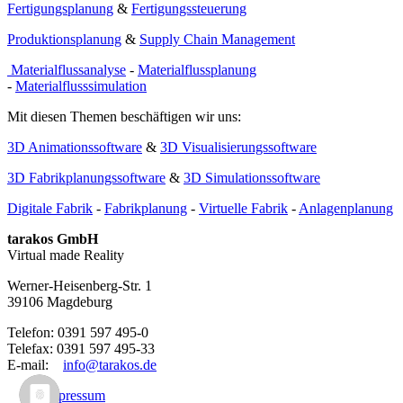
Fertigungsplanung
&
Fertigungssteuerung
Produktionsplanung
&
Supply Chain Management
Materialflussanalyse
-
Materialflussplanung
-
Materialflusssimulation
Mit diesen Themen beschäftigen wir uns:
3D Animationssoftware
&
3D Visualisierungssoftware
3D Fabrikplanungssoftware
&
3D Simulationssoftware
Digitale Fabrik
-
Fabrikplanung
-
Virtuelle Fabrik
-
Anlagenplanung
tarakos GmbH
Virtual made Reality
Werner-Heisenberg-Str. 1
39106 Magdeburg
Telefon: 0391 597 495-0
Telefax: 0391 597 495-33
E-mail:
info@tarakos.de
Impressum