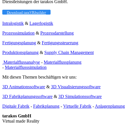
Dienstleistungen der tarakos GmbH.
Download taraVR
builder
Intralogistik
&
Lagerlogistik
Prozesssimulation
&
Prozessdarstellung
Fertigungsplanung
&
Fertigungssteuerung
Produktionsplanung
&
Supply Chain Management
Materialflussanalyse
-
Materialflussplanung
-
Materialflusssimulation
Mit diesen Themen beschäftigen wir uns:
3D Animationssoftware
&
3D Visualisierungssoftware
3D Fabrikplanungssoftware
&
3D Simulationssoftware
Digitale Fabrik
-
Fabrikplanung
-
Virtuelle Fabrik
-
Anlagenplanung
tarakos GmbH
Virtual made Reality