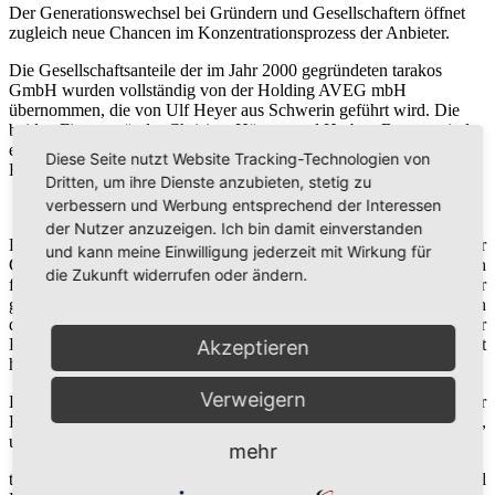
Der Generationswechsel bei Gründern und Gesellschaftern öffnet
zugleich neue Chancen im Konzentrationsprozess der Anbieter.
Die Gesellschaftsanteile der im Jahr 2000 gegründeten tarakos
GmbH wurden vollständig von der Holding AVEG mbH
übernommen, die von Ulf Heyer aus Schwerin geführt wird. Die
beiden Firmengründer Chrisitan Höpner und Herbert Beesten sind
ebenso als Gesellschafter ausgeschieden, wie die Sparkassen-
Diese Seite nutzt Website Tracking-Technologien von
Beteiligungsgesellschaft Sachsen-Anhalt mbh.
Dritten, um ihre Dienste anzubieten, stetig zu
verbessern und Werbung entsprechend der Interessen
der Nutzer anzuzeigen. Ich bin damit einverstanden
Darüber hinaus wurde das Fremdkapital weiterer stiller
und kann meine Einwilligung jederzeit mit Wirkung für
Gesellschafter abgelöst, was zu einem außerordentlichen Gewinn
die Zukunft widerrufen oder ändern.
für 2017 und einer deutlichen Verbesserung der Bilanzstruktur
geführt hat. Zur Sicherung des Standortes und den 15 Arbeitsplätzen
der hochqualifizierten Mitarbeiter war auch die Unterstützung der
Landeshauptstadt Magdeburg und des Landes Sachsen-Anhalt
Akzeptieren
hilfreich.
Verweigern
Die Konsolidierung will der bisherige, alleinige Geschäftsführer
Herbert Beesten gemeinsam mit dem neuen Gesellschafter nutzen,
um anspruchsvolle strategische Ziele zu erreichen.
mehr
tarakos sucht einen Partner, um neue Vertriebswege für ihre Virtual