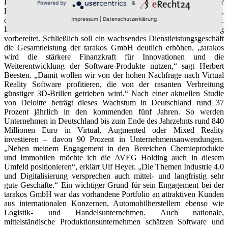
Reality Software zu erschließen. Der taraVRbuilder gilt in der
Powered by
&
Planung und Optimierung der Intralogistik in Lager und Produktion,
Impressum
|
Datenschutzerklärung
der virtuellen Inbetriebnahme und Industrie 4.0 als Marktführer.
Ebenso wird ein Generationswechsel in der Geschäftsführung
vorbereitet. Schließlich soll ein wachsendes Dienstleistungsgeschäft
die Gesamtleistung der tarakos GmbH deutlich erhöhen. „tarakos
wird die stärkere Finanzkraft für Innovationen und die
Weiterentwicklung der Software-Produkte nutzen,“ sagt Herbert
Beesten. „Damit wollen wir von der hohen Nachfrage nach Virtual
Reality Software profitieren, die von der rasanten Verbreitung
günstiger 3D-Brillen getrieben wird.“ Nach einer aktuellen Studie
von Deloitte beträgt dieses Wachstum in Deutschland rund 37
Prozent jährlich in den kommenden fünf Jahren. So werden
Unternehmen in Deutschland bis zum Ende des Jahrzehnts rund 840
Millionen Euro in Virtual, Augmented oder Mixed Reality
investieren – davon 90 Prozent in Unternehmensanwendungen.
„Neben meinem Engagement in den Bereichen Chemieprodukte
und Immobilen möchte ich die AVEG Holding auch in diesem
Umfeld positionieren“, erklärt Ulf Heyer. „Die Themen Industrie 4.0
und Digitalisierung versprechen auch mittel- und langfristig sehr
gute Geschäfte.“ Ein wichtiger Grund für sein Engagement bei der
tarakos GmbH war das vorhandene Portfolio an attraktiven Kunden
aus internationalen Konzernen, Automobilherstellern ebenso wie
Logistik- und Handelsunternehmen. Auch nationale,
mittelständische Produktionsunternehmen schätzen Software und