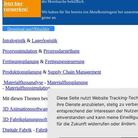
der Hotelsuche behilflich.
Jetzt hier
vormerken!
Wir haben für Sie bereits ein Abrufkontingent bei unserem
gerne an.
Download taraVR
builder
Intralogistik
&
Lagerlogistik
Prozesssimulation
&
Prozessdarstellung
Fertigungsplanung
&
Fertigungssteuerung
Produktionsplanung
&
Supply Chain Management
Materialflussanalyse
-
Materialflussplanung
-
Materialflusssimulation
Diese Seite nutzt Website Tracking-Tech
Mit diesen Themen beschäftigen wir uns:
ihre Dienste anzubieten, stetig zu ver
3D Animationssoftware
&
3D Visualisierungssoftware
entsprechend der Interessen der Nutzer
einverstanden und kann meine Einwilligu
3D Fabrikplanungssoftware
&
3D Simulationssoftware
für die Zukunft widerrufen oder ändern.
Digitale Fabrik
-
Fabrikplanung
-
Virtuelle Fabrik
-
Anlagenplanung