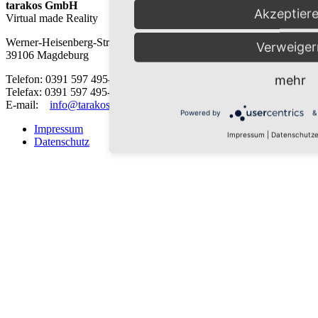
tarakos GmbH
Akzeptier
Virtual made Reality
Werner-Heisenberg-Str. 1
Verweiger
39106 Magdeburg
mehr
Telefon: 0391 597 495-0
Telefax: 0391 597 495-33
E-mail:
info@tarakos.de
Powered by
&
Impressum
Impressum
|
Datenschutze
Datenschutz