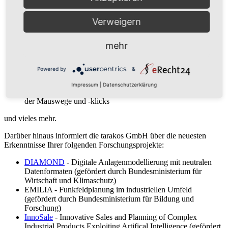
flexible Regalkonfigurationen durch einzeln anpassbare
Spaltenbreiten und Fachhöhen
Integration einer verbesserten 64-Bit Version des 3D-Kernel /
Verweigern
Renderers
Weiterentwicklung des Hallenkranmodells
mehr
zusätzliches Softwaretool "tarakos Stats Analyzer" zur
Analyse und Auswertung der erhobenen Anlagenstatistiken
Verbesserung der Umsortierung des Projektbaumes
Powered by
&
Erweiterung der Funktionalität von Annotationen
erweiterte Nutzungsszenarien des Mehrfachportales möglich
Impressum
|
Datenschutzerklärung
Verbesserung der Softwareergonomie durch u.a. Reduktion
der Mauswege und -klicks
und vieles mehr.
Darüber hinaus informiert die tarakos GmbH über die neuesten
Erkenntnisse Ihrer folgenden Forschungsprojekte:
DIAMOND
- Digitale Anlagenmodellierung mit neutralen
Datenformaten (gefördert durch Bundesministerium für
Wirtschaft und Klimaschutz)
EMILIA - Funkfeldplanung im industriellen Umfeld
(gefördert durch Bundesministerium für Bildung und
Forschung)
InnoSale
- Innovative Sales and Planning of Complex
Industrial Products Exploiting Artifical Intelligence (gefördert