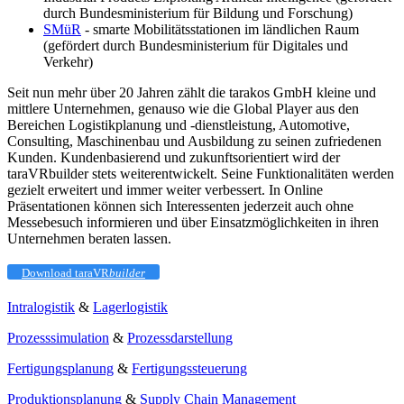
durch Bundesministerium für Bildung und Forschung)
SMüR
- smarte Mobilitätsstationen im ländlichen Raum
(gefördert durch Bundesministerium für Digitales und
Verkehr)
Seit nun mehr über 20 Jahren zählt die tarakos GmbH kleine und
mittlere Unternehmen, genauso wie die Global Player aus den
Bereichen Logistikplanung und -dienstleistung, Automotive,
Consulting, Maschinenbau und Ausbildung zu seinen zufriedenen
Kunden. Kundenbasierend und zukunftsorientiert wird der
taraVRbuilder stets weiterentwickelt. Seine Funktionalitäten werden
gezielt erweitert und immer weiter verbessert. In Online
Präsentationen können sich Interessenten jederzeit auch ohne
Messebesuch informieren und über Einsatzmöglichkeiten in ihren
Unternehmen beraten lassen.
Download taraVR
builder
Intralogistik
&
Lagerlogistik
Prozesssimulation
&
Prozessdarstellung
Fertigungsplanung
&
Fertigungssteuerung
Produktionsplanung
&
Supply Chain Management