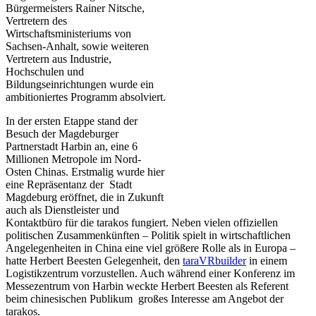
Bürgermeisters Rainer Nitsche,
Vertretern des
Wirtschaftsministeriums von
Sachsen-Anhalt, sowie weiteren
Vertretern aus Industrie,
Hochschulen und
Bildungseinrichtungen wurde ein
ambitioniertes Programm absolviert.
In der ersten Etappe stand der
Besuch der Magdeburger
Partnerstadt Harbin an, eine 6
Millionen Metropole im Nord-
Osten Chinas. Erstmalig wurde hier
eine Repräsentanz der Stadt
Magdeburg eröffnet, die in Zukunft
auch als Dienstleister und
Kontaktbüro für die tarakos fungiert. Neben vielen offiziellen
politischen Zusammenkünften – Politik spielt in wirtschaftlichen
Angelegenheiten in China eine viel größere Rolle als in Europa –
hatte Herbert Beesten Gelegenheit, den
taraVRbuilder
in einem
Logistikzentrum vorzustellen. Auch während einer Konferenz im
Messezentrum von Harbin weckte Herbert Beesten als Referent
beim chinesischen Publikum großes Interesse am Angebot der
tarakos.