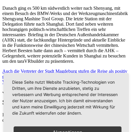
Danach ging es 500 km südwestlich weiter nach Shenyang, mit
einem Besuch des BMW-Werks und der Werkzeugmaschinenfabrik
Shengyang Mashine Tool Group. Die letzte Station mit der
Delegation führte nach Shanghai. Dort fand neben weiteren
hochrangigen politisch-wirtschaftlichen Treffen ein sehr
interessantes Briefing in der Deutschen Außenhandelskammer
(AHK) statt, die fachkundige Hintergründe und aktuelle Einblicke
in die Funktionsweise der chinesischen Wirtschaft vermittelten.
Herbert Beesten hatte dann auch – vermittelt durch die AHK –
Gelegenheit, weitere potenzielle Kunden in Shanghai zu besuchen
um den taraVRbuilder zu präsentieren.
Auch die Vertreter der Stadt Magdeburg stufen die Reise als positiv
ein und bestätigen eine erneute Verbesserung der
Wirtschaftsbeziehungen.
Diese Seite nutzt Website Tracking-Technologien von
Dritten, um ihre Dienste anzubieten, stetig zu
Vertriebspartner aus China und
verbessern und Werbung entsprechend der Interessen
der Nutzer anzuzeigen. Ich bin damit einverstanden
Singapure geschult
und kann meine Einwilligung jederzeit mit Wirkung für
die Zukunft widerrufen oder ändern.
In
der