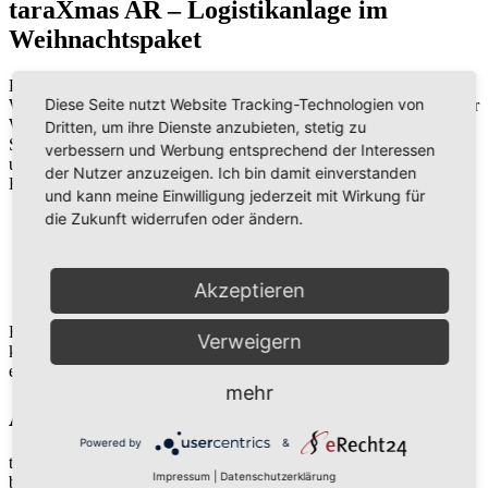
taraXmas AR – Logistikanlage im
Weihnachtspaket
Die taraXmas AR App übermittelt in diesem Jahr die
Diese Seite nutzt Website Tracking-Technologien von
Weihnachtsgrüße von tarakos – und das mit Augmented Reality. Der
Weihnachtsmann und Elfen tauchen auf, wo immer Sie sind. Laden
Dritten, um ihre Dienste anzubieten, stetig zu
Sie sich dafür einfach
taraXmas AR im Google Play Store
herunter
verbessern und Werbung entsprechend der Interessen
und erfassen Sie einen unserer Marker mit Ihrer Smartphone-
der Nutzer anzuzeigen. Ich bin damit einverstanden
Kamera:
und kann meine Einwilligung jederzeit mit Wirkung für
die Zukunft widerrufen oder ändern.
unsere Weihnachtskarte
das tarakos Logo
Akzeptieren
ein 10€-Schein (die Seite ohne Hologrammstreifen)
Haben Sie die Weihnachtskarte oder unser Logo nicht vorliegen,
Verweigern
können Sie sie entweder ausdrucken, oder Sie greifen einfach zu
einem 10-Euro-Schein.
mehr
Augmented Reality mit tarakos
Powered by
&
taraXmas AR kann noch mehr, als Ihnen virtuelle Geschenke zu
Impressum
|
Datenschutzerklärung
bringen. Im nächsten Jahr wird die AR-App deutlich erweitert und