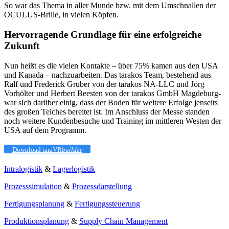
So war das Thema in aller Munde bzw. mit dem Umschnallen der
OCULUS-Brille, in vielen Köpfen.
Hervorragende Grundlage für eine erfolgreiche
Zukunft
Nun heißt es die vielen Kontakte – über 75% kamen aus den USA
und Kanada – nachzuarbeiten. Das tarakos Team, bestehend aus
Ralf und Frederick Gruber von der tarakos NA-LLC und Jörg
Vorhölter und Herbert Beesten von der tarakos GmbH Magdeburg-
war sich darüber einig, dass der Boden für weitere Erfolge jenseits
des großen Teiches bereitet ist. Im Anschluss der Messe standen
noch weitere Kundenbesuche und Training im mittleren Westen der
USA auf dem Programm.
Download taraVR
builder
Intralogistik
&
Lagerlogistik
Prozesssimulation
&
Prozessdarstellung
Fertigungsplanung
&
Fertigungssteuerung
Produktionsplanung
&
Supply Chain Management